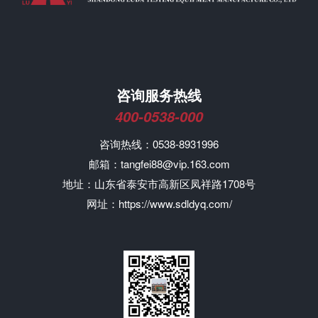
咨询服务热线
400-0538-000
咨询热线：0538-8931996
邮箱：tangfei88@vip.163.com
地址：山东省泰安市高新区凤祥路1708号
网址：https://www.sdldyq.com/