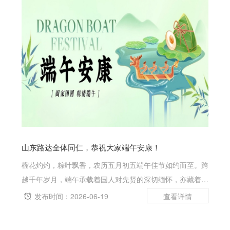
山东路达全体同仁，恭祝大家端午安康！
榴花灼灼，粽叶飘香，农历五月初五端午佳节如约而至。跨
越千年岁月，端午承载着国人对先贤的深切缅怀，亦藏着家
家户户岁岁安康的美好祈愿。插青艾避烦忧，品香粽叙温
发布时间：2026-06-19
情，竞龙舟展意气，一风一俗，尽是东方独有的岁月温柔。
龙舟破浪，喻奋勇争先之姿；青粽裹米...